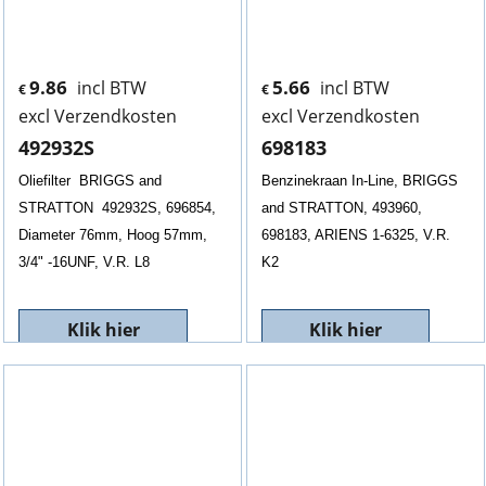
9.86
5.66
incl BTW
incl BTW
€
€
excl Verzendkosten
excl Verzendkosten
492932S
698183
Oliefilter BRIGGS and
Benzinekraan In-Line, BRIGGS
STRATTON 492932S, 696854,
and STRATTON, 493960,
Diameter 76mm, Hoog 57mm,
698183, ARIENS 1-6325, V.R.
3/4" -16UNF, V.R. L8
K2
Klik hier
Klik hier