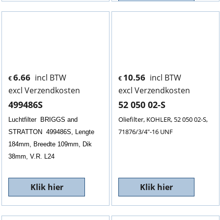
6.66
10.56
incl BTW
incl BTW
€
€
excl Verzendkosten
excl Verzendkosten
499486S
52 050 02-S
Oliefilter, KOHLER, 52 050 02-S,
Luchtfilter BRIGGS and
71876/3/4"-16 UNF
STRATTON 499486S, Lengte
184mm, Breedte 109mm, Dik
38mm, V.R. L24
Klik hier
Klik hier