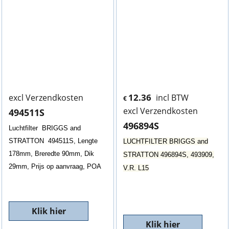
12.36
excl Verzendkosten
incl BTW
€
excl Verzendkosten
494511S
496894S
Luchtfilter BRIGGS and
STRATTON 494511S, Lengte
LUCHTFILTER BRIGGS and
178mm, Breredte 90mm, Dik
STRATTON 496894S, 493909,
29mm, Prijs op aanvraag, POA
V.R. L15
Klik hier
Klik hier