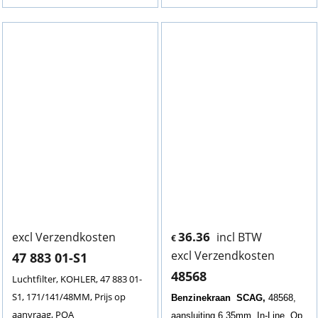
36.36
excl Verzendkosten
incl BTW
€
excl Verzendkosten
47 883 01-S1
48568
Luchtfilter, KOHLER, 47 883 01-
S1, 171/141/48MM, Prijs op
Benzinekraan SCAG,
48568,
aanvraag, POA
aansluiting 6.35mm, In-Line, Op