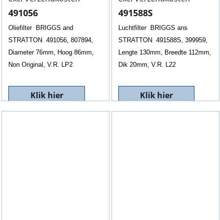
491056
491588S
Oliefilter BRIGGS and
Luchtfilter BRIGGS ans
STRATTON 491056, 807894,
STRATTON 491588S, 399959,
Diameter 76mm, Hoog 86mm,
Lengte 130mm, Breedte 112mm,
Non Original, V.R. LP2
Dik 20mm, V.R. L22
Klik hier
Klik hier