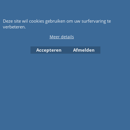
Deze site wil cookies gebruiken om uw surfervaring te
verbeteren.
Meer details
Accepteren
Afmelden
excl Verzendkosten
excl Verzendkosten
596459
597338
Regulateurveer BRIGGS and STRATTON 569459, Prijs op aanvraag. POA
Brandstofpomp, BRIGGS and
STRATTON, 597338,
Prijs op
aanvraag. POA
Klik hier
Klik hier