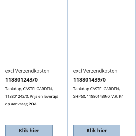
excl Verzendkosten
excl Verzendkosten
118801243/0
118801439/0
Tankdop, CASTELGARDEN,
Tankdop CASTELGARDEN,
118801243/0, Prijs en levertijd
SHP60, 118801439/0, V.R. K4
op aanvraag.POA
Klik hier
Klik hier