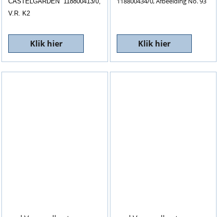
118800434/0, Afbeelding No. 93
CASTELGARDEN 118800413/0,
V.R. K2
Klik hier
Klik hier