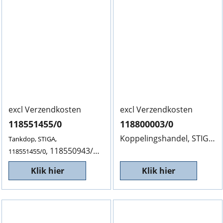
excl Verzendkosten
excl Verzendkosten
118551455/0
118800003/0
Koppelingshandel, STIGA, 118800003/0, Rood, Afbeelding 10
Tankdop, STIGA,
, 118550943/1, 118550339/1, 118550943/0
118551455/0
Klik hier
Klik hier