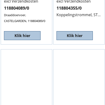
excl Verzendkosten
excl Verzendkosten
118804089/0
118804355/0
Koppelingstrommel, STIGA, SP386, 11880435/0, Afb. 63
Draaddoervoer,
CASTELGARDEN, 118804089/0
Klik hier
Klik hier