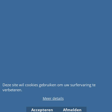
excl Verzendkosten
excl Verzendkosten
Deze site wil cookies gebruiken om uw surfervaring te
verbeteren.
122570110/1
122570120/1
Meer details
Tandwiel RH
Tandwiel LH
CASTELGARDEN 122570110/1,
CASTELGARDEN
Accepteren
Afmelden
Prijs op aanvraag. POA
122570120/1, Prijs op aanvraag.