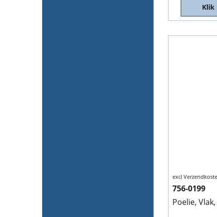
Klik
excl Verzendkost
756-0199