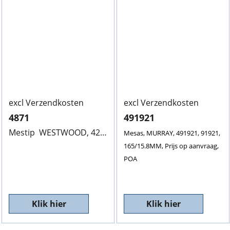
excl Verzendkosten
excl Verzendkosten
4871
491921
Mestip WESTWOOD, 42" Dek O/T RH4871, 174/17mm,
Pri
Mesas, MURRAY, 491921, 91921,
165/15.8MM, Prijs op aanvraag,
POA
Klik hier
Klik hier