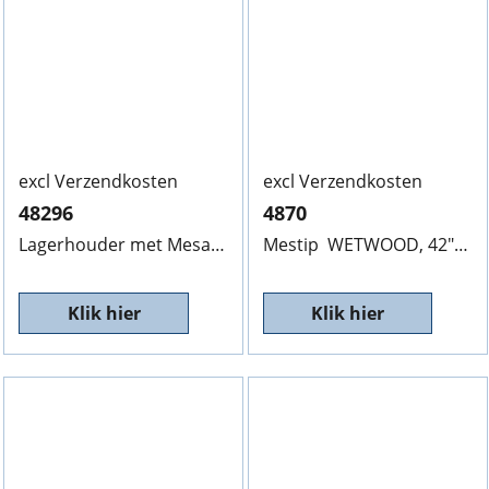
excl Verzendkosten
excl Verzendkosten
48296
4870
Lagerhouder met Mesas, SCAG, 48296, 460202, Hoog 190mm, Prijs op aanvraag, POA
Mestip WETWOOD, 42" Dek O/T LH 4870, 174/17mm,
Klik hier
Klik hier