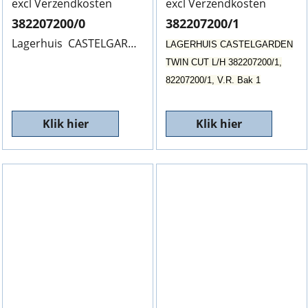
excl Verzendkosten
excl Verzendkosten
382207200/0
382207200/1
Lagerhuis CASTELGARDEN, 102 & 122CM, 382207200/0, Hoog 225mm
LAGERHUIS CASTELGARDEN
TWIN CUT L/H 382207200/1,
82207200/1, V.R. Bak 1
Klik hier
Klik hier