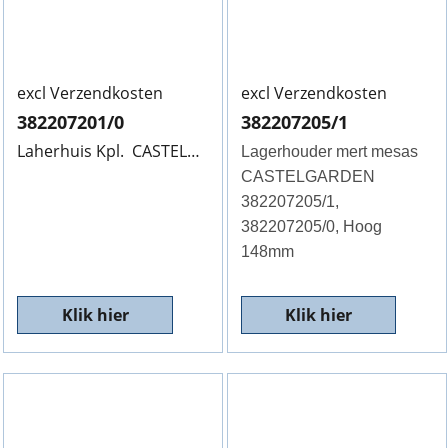
excl Verzendkosten
excl Verzendkosten
382207201/0
382207205/1
Laherhuis Kpl. CASTELGARDEN, 8227201/0, 1136-0480-01, Hoog 188mm
Lagerhouder mert mesas
CASTELGARDEN
382207205/1,
382207205/0, Hoog
148mm
Klik hier
Klik hier