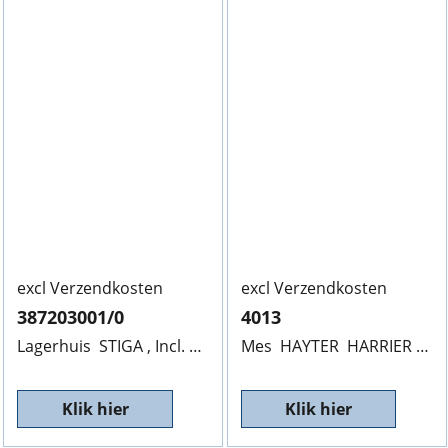
excl Verzendkosten
excl Verzendkosten
387203001/0
4013
Lagerhuis STIGA , Incl. Lange As. 387203001/0, , 25mm, V.R. SL
Mes HAYTER HARRIER 48, 4013, 480/16mm,
Klik hier
Klik hier