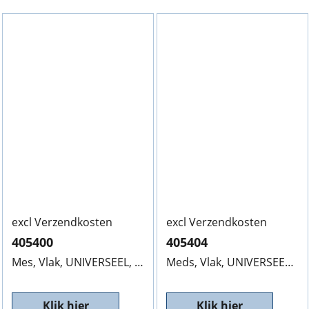
excl Verzendkosten
excl Verzendkosten
405400
405404
Mes, Vlak, UNIVERSEEL, 405400, 380/10MM,
Prijs op aanv
Meds, Vlak, UNIVERSEEL, 405404, 5008/10MM,
Klik hier
Klik hier