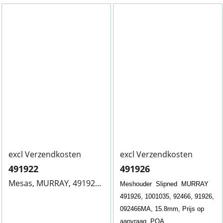
excl Verzendkosten
excl Verzendkosten
491922
491926
Mesas, MURRAY, 491922, 91922, 200/15,8MM, Op bestelling leverbaar
Meshouder Slipned MURRAY
491926,
1001035, 92466, 91926,
092466MA, 15.8mm, Prijs op
aanvraag, POA