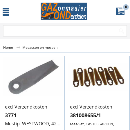
0
Home
Mesassen en messen
excl Verzendkosten
excl Verzendkosten
3771
381008655/1
Mestip WESTWOOD, 42" Dek, 3771, 174/17mm,
Prijs op 
Mes-Set, CASTELGARDEN,