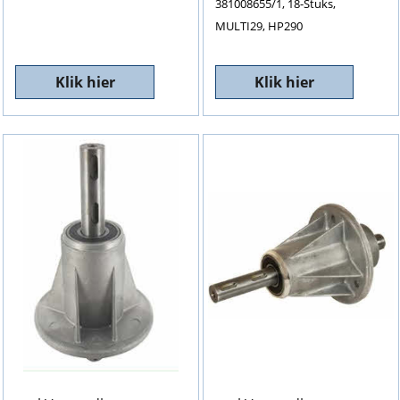
381008655/1, 18-Stuks,
MULTI29, HP290
Klik hier
Klik hier