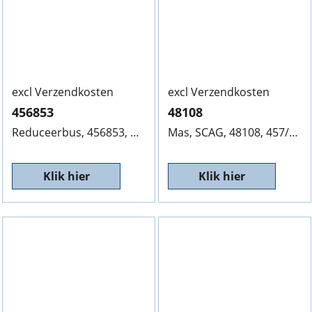
excl Verzendkosten
excl Verzendkosten
456853
48108
Reduceerbus, 456853, 20.6/17/9.5MM Lengte 27MM, V.R. K6
Mas, SCAG, 48108, 457/15.8MM,
Klik hier
Klik hier