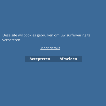
Deze site wil cookies gebruiken om uw surfervaring te
verbeteren.
excl Verzendkosten
excl Verzendkosten
Meer details
50 43 620
50 43 961
Mes SOLO, 50 43 620,
Mes Mulching, SOLO, 2002,
Accepteren
Afmelden
430/32mm, Passend voor:
550RS, 50 43 961, 480/32mm,
Model 554,559, Prijs op
Prijs op aanvraag, POA
aanvraag, POA
Klik hier
Klik hier