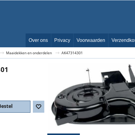
Over ons
Privacy
Voorwaarden
Verzendko
Maaidekken en onderdelen
AK47314301
301
Bestel