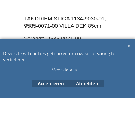
TANDRIEM STIGA 1134-9030-01,
9585-0071-00 VILLA DEK 85cm
Verangt: 9585-0071-00
Breedte 20mm, Lengte La 1200m,
150 Tanden
Deze site wil cookies gebruiken om uw surfervaring te
verbeteren.
Meer details
Webwinkel gemaakt met ShopFactory webwinkel software.
Accepteren
Afmelden