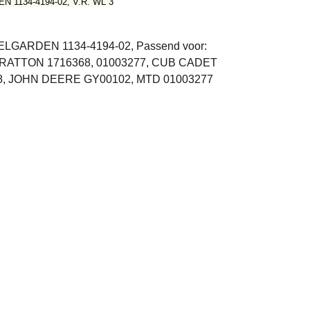
1134-4194-02, V.R. WL 3
GARDEN 1134-4194-02, Passend voor:
STRATTON 1716368, 01003277, CUB CADET
8, JOHN DEERE GY00102, MTD 01003277