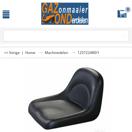
0
<< Vorige
|
Home
Machinedelen
125722480/1