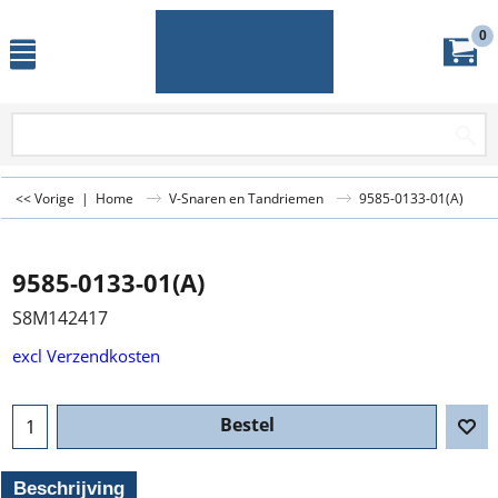
0
<< Vorige
|
Home
V-Snaren en Tandriemen
9585-0133-01(A)
9585-0133-01(A)
S8M142417
excl Verzendkosten
Bestel
Beschrijving