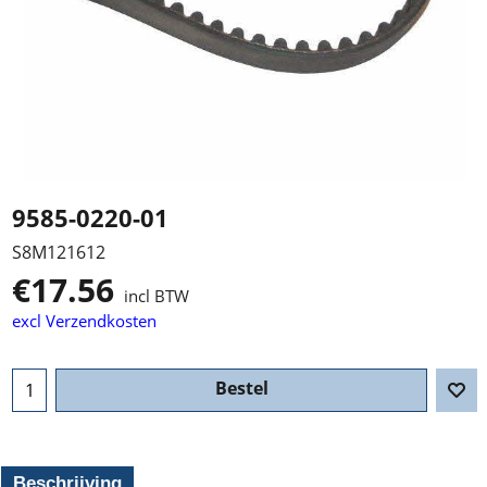
9585-0220-01
S8M121612
€
17.56
incl BTW
excl Verzendkosten
Bestel
Beschrijving