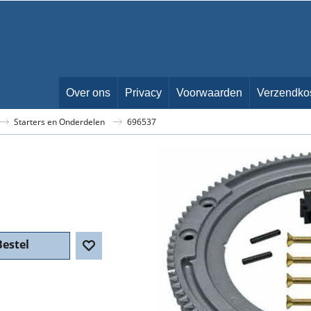
Over ons
Privacy
Voorwaarden
Verzendko
Starters en Onderdelen
696537
incl BTW
Bestel