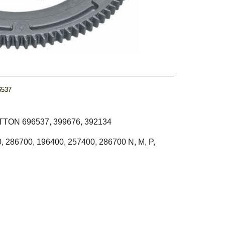
537
ON 696537, 399676, 392134
, 286700, 196400, 257400, 286700 N, M, P,