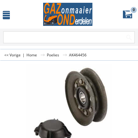
0
<< Vorige
|
Home
Poelies
AK464456