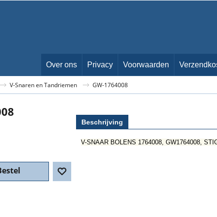
Over ons
Privacy
Voorwaarden
Verzendko
V-Snaren en Tandriemen
GW-1764008
008
Beschrijving
V-SNAAR BOLENS 1764008, GW1764008, STIGA
Bestel