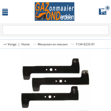
0
<< Vorige
|
Home
Mesassen en messen
1134-9233-01