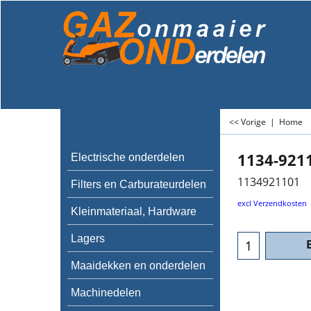
<< Vorige
|
Home
1134-921
Electrische onderdelen
1134921101
Filters en Carburateurdelen
€
116.3
Kleinmateriaal, Hardware
excl Verzendkosten
Lagers
Maaidekken en onderdelen
Machinedelen