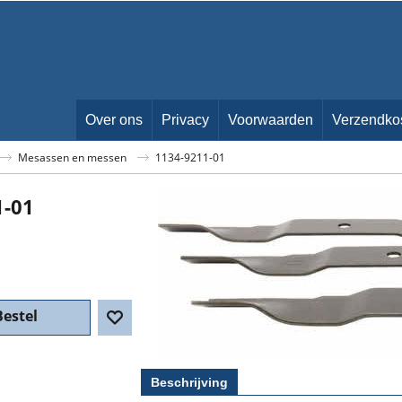
Over ons
Privacy
Voorwaarden
Verzendko
Mesassen en messen
1134-9211-01
1-01
6
incl BTW
Bestel
Beschrijving