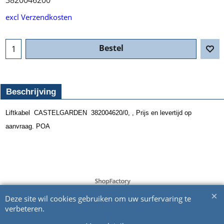
excl Verzendkosten
Bestel
Beschrijving
Liftkabel CASTELGARDEN 382004620/0,
, Prijs en levertijd op
aanvraag. POA
Webwinkel gemaakt met ShopFactory webwinkel software.
Deze site wil cookies gebruiken om uw surfervaring te
verbeteren.