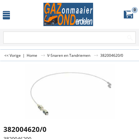
0
<< Vorige
|
Home
V-Snaren en Tandriemen
382004620/0
382004620/0
3820046200