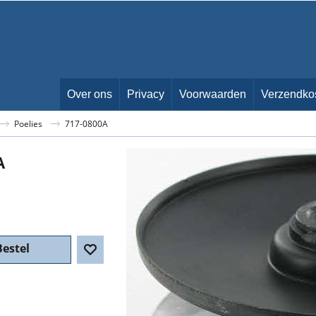
Over ons
Privacy
Voorwaarden
Verzendko
Poelies
717-0800A
A
Bestel