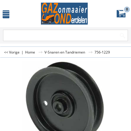
0
<< Vorige
|
Home
V-Snaren en Tandriemen
756-1229