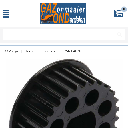
0
<< Vorige
|
Home
Poelies
756-04070