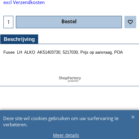
excl Verzendkosten
Bestel
Beschrijving
Fusee LH ALKO AK51403730, 5217030, Prijs op aanvraag, POA
Webwinkel gemaakt met ShopFactory webwinkel software.
Deze site wil cookies gebruiken om uw surfervaring te
verbeteren.
Meer details