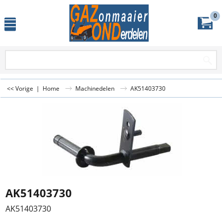
0
<< Vorige
|
Home
Machinedelen
AK51403730
AK51403730
AK51403730