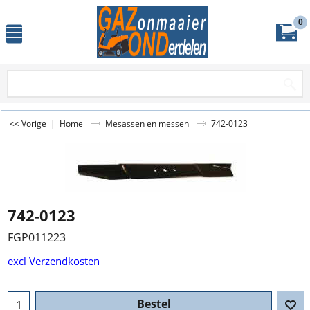
0
<< Vorige
|
Home
Mesassen en messen
742-0123
742-0123
FGP011223
excl Verzendkosten
Bestel