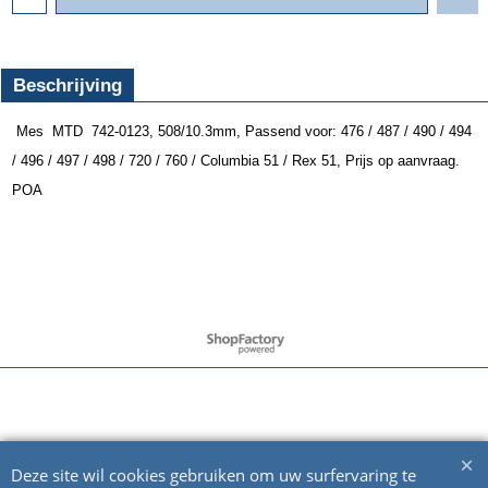
Beschrijving
Mes MTD 742-0123, 508/10.3mm, Passend voor:
476 / 487 / 490 / 494
/ 496 / 497 / 498 / 720 / 760 / Columbia 51 / Rex 51,
Prijs op aanvraag.
POA
Webwinkel gemaakt met ShopFactory webwinkel software.
Deze site wil cookies gebruiken om uw surfervaring te