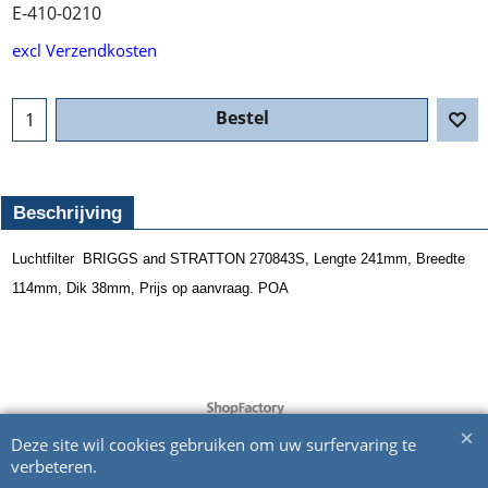
E-410-0210
excl Verzendkosten
Bestel
Beschrijving
Luchtfilter BRIGGS and STRATTON 270843S, Lengte 241mm, Breedte
114mm, Dik 38mm, Prijs op aanvraag. POA
Webwinkel gemaakt met ShopFactory webwinkel software.
Deze site wil cookies gebruiken om uw surfervaring te
verbeteren.