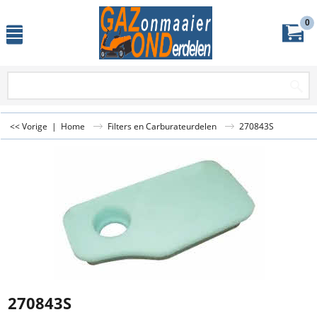
0
<< Vorige
|
Home
Filters en Carburateurdelen
270843S
270843S