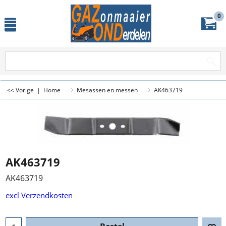
0
<< Vorige
|
Home
Mesassen en messen
AK463719
AK463719
AK463719
excl Verzendkosten