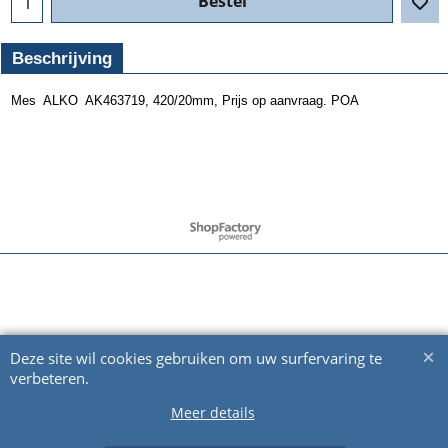
Bestel
Beschrijving
Mes ALKO AK463719, 420/20mm, Prijs op aanvraag. POA
Webwinkel gemaakt met ShopFactory webwinkel software.
Deze site wil cookies gebruiken om uw surfervaring te
verbeteren.
Meer details