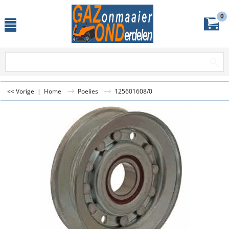
0
<< Vorige
|
Home
Poelies
125601608/0