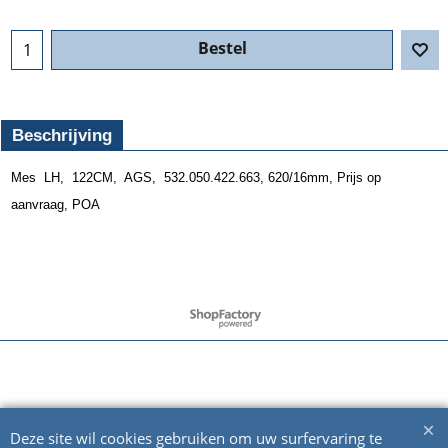
Bestel
Beschrijving
Mes LH, 122CM, AGS, 532.050.422.663, 620/16mm, Prijs op
aanvraag, POA
Webwinkel gemaakt met ShopFactory webwinkel software.
Deze site wil cookies gebruiken om uw surfervaring te