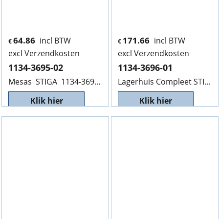
64.86
171.66
incl BTW
incl BTW
€
€
excl Verzendkosten
excl Verzendkosten
1134-3695-02
1134-3696-01
Mesas STIGA 1134-3695-02 Lengte 1650mm, V.R. L12
Lagerhuis Compleet STIGA PARK 1134-3696-01,
Klik hier
Klik hier