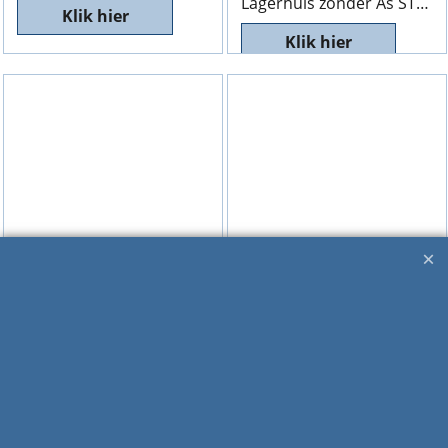
Lagerhuis zonder As STIGA PARK 1134-5872-01, LH
Klik hier
Klik hier
excl Verzendkosten
excl Verzendkosten
1134-6613-01
1134-6613-02
Lagerhuis Cpl. STIGA PRIMO 1134-6613-01, Helaas niet meer leverbaar.
Lagerhuis Mesas STIGA VILLA 320/520, 1134-6613-02, Helaas niet meer leverbaar. NLA