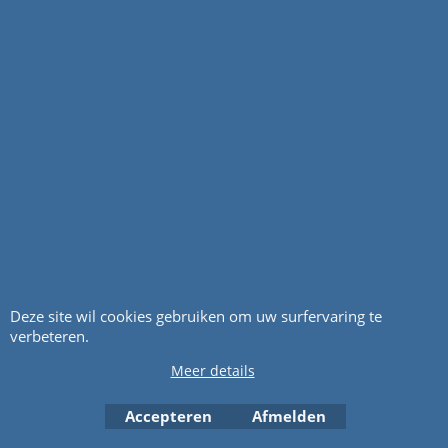
Klik hier
Klik hier
Deze site wil cookies gebruiken om uw surfervaring te
verbeteren.
Meer details
59.56
44.56
incl BTW
incl BTW
€
€
excl Verzendkosten
excl Verzendkosten
Accepteren
Afmelden
1134-9001-01
1134-9002-01(A)