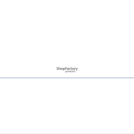
Webwinkel gemaakt met ShopFactory webwinkel software.