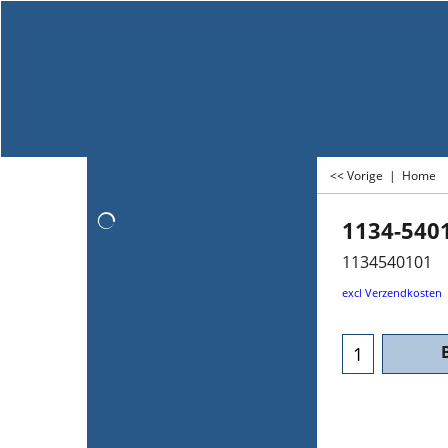
<< Vorige
|
Home
1134-540
1134540101
excl Verzendkosten